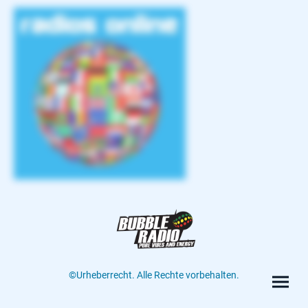
©Urheberrecht. Alle Rechte vorbehalten.