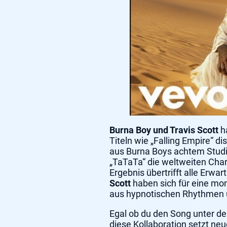
Burna Boy und Travis Scott
ha
Titeln wie „Falling Empire“ d
aus Burna Boys achtem Stu
„TaTaTa“ die weltweiten Char
Ergebnis übertrifft alle Erw
Scott
haben sich für eine mo
aus hypnotischen Rhythmen 
Egal ob du den Song unter d
diese Kollaboration setzt ne