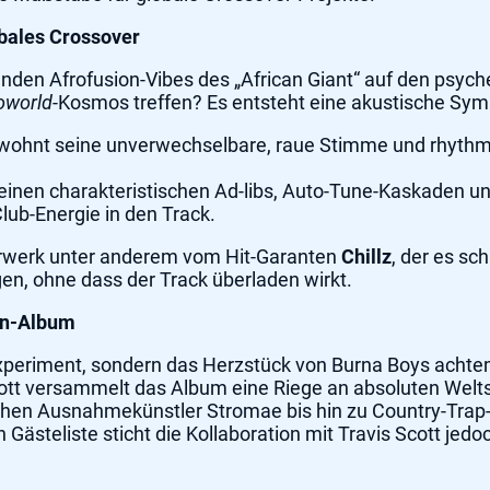
obales Crossover
enden Afrofusion-Vibes des „African Giant“ auf den psych
oworld
-Kosmos treffen? Es entsteht eine akustische Sym
ewohnt seine unverwechselbare, raue Stimme und rhythmis
seinen charakteristischen Ad-libs, Auto-Tune-Kaskaden un
lub-Energie in den Track.
erwerk unter anderem vom Hit-Garanten
Chillz
, der es sc
n, ohne dass der Track überladen wirkt.
ein-Album
s Experiment, sondern das Herzstück von Burna Boys ach
cott versammelt das Album eine Riege an absoluten Welt
chen Ausnahmekünstler Stromae bis hin zu Country-Trap
 Gästeliste sticht die Kollaboration mit Travis Scott jedo