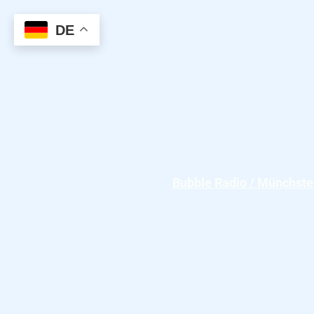
DE
S
Bubble Radio / Münchste