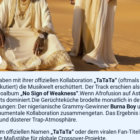
ben mit ihrer offiziellen Kollaboration
„TaTaTa“
(oftmals
iskutiert) die Musikwelt erschüttert. Der Track erschien a
dioalbum
„No Sign of Weakness“
.Wenn Afrofusion auf Ast
ts dominiert.Die Gerüchteküche brodelte monatlich in d
artungen: Der nigerianische Grammy-Gewinner
Burna Boy
u
numentale Kollaboration zusammengetan. Das Ergebnis i
und düsterer Trap-Atmosphäre.
em offiziellen Namen
„TaTaTa“
oder dem viralen Fan-Tite
ue Maßstäbe für globale Crossover-Projekte.