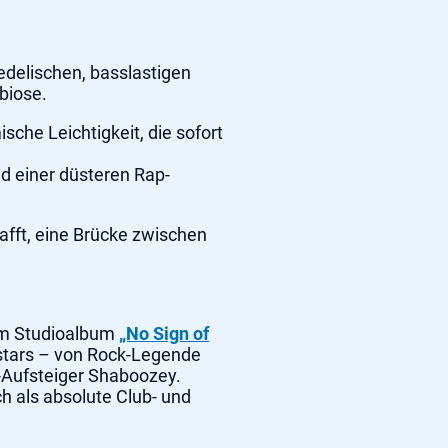
edelischen, basslastigen
biose.
che Leichtigkeit, die sofort
d einer düsteren Rap-
hafft, eine Brücke zwischen
tem Studioalbum
„No Sign of
stars – von Rock-Legende
-Aufsteiger Shaboozey.
ch als absolute Club- und