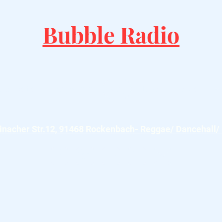
Bubble Radio
tartseite
Programm
Blog
Live
Relive
inacher Str.12, 91468 Rockenbach- Reggae/ Dancehall/